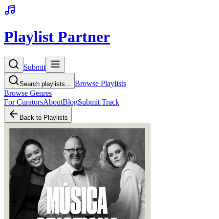
Playlist Partner
Submit
Browse Playlists
Search playlists...
Browse Genres
For Curators
About
Blog
Submit Track
Back to Playlists