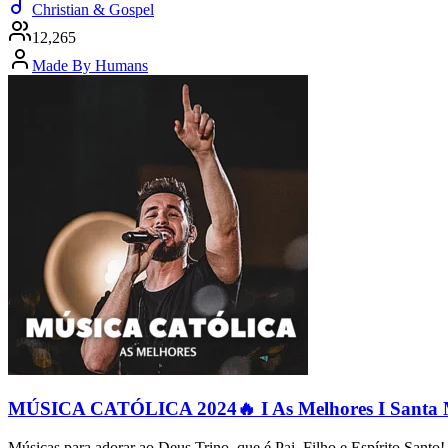
Christian & Gospel
12,265
Made By Humans
MÚSICA CATÓLICA 2024🔥 I As Melhores I Santa Mis
Músicas para adorar ao Deus Trino, que é Pai, Filho e Espírito San