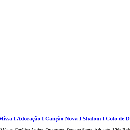
sa I Adoração I Canção Nova I Shalom I Colo de D
to! Música Católica Antiga, Quaresma, Semana Santa, Advento, Vida Re