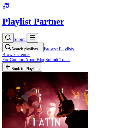
Playlist Partner
Submit
Browse Playlists
Search playlists...
Browse Genres
For Curators
About
Blog
Submit Track
Back to Playlists