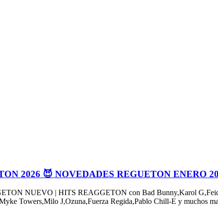
TON 2026 😈 NOVEDADES REGUETON ENERO 20
EVO | HITS REAGGETON con Bad Bunny,Karol G,Feid,Cris Mj
 Myke Towers,Milo J,Ozuna,Fuerza Regida,Pablo Chill-E y muchos ma