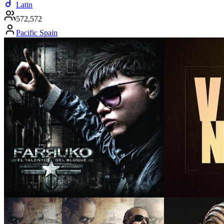
Latin
572,572
Pacific Spain