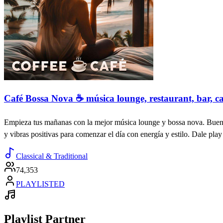
Café Bossa Nova ☕️ música lounge, restaurant, bar, ca
Empieza tus mañanas con la mejor música lounge y bossa nova. Buenos D
y vibras positivas para comenzar el día con energía y estilo. Dale play 
Classical & Traditional
74,353
PLAYLISTED
Playlist Partner