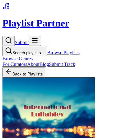
Playlist Partner
Submit
Browse Playlists
Search playlists...
Browse Genres
For Curators
About
Blog
Submit Track
Back to Playlists